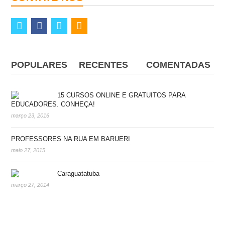
twitter
facebook
vimeo
rss
POPULARES
RECENTES
COMENTADAS
15 CURSOS ONLINE E GRATUITOS PARA
EDUCADORES. CONHEÇA!
março 23, 2016
PROFESSORES NA RUA EM BARUERI
maio 27, 2015
Caraguatatuba
março 27, 2014