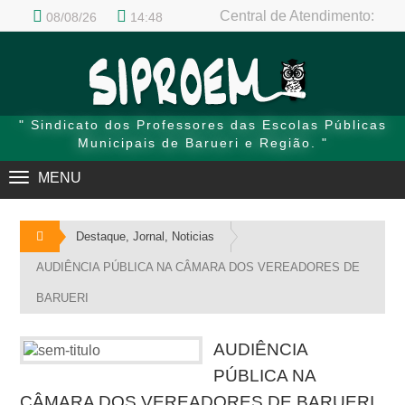
Central de Atendimento:
08/08/26
14:48
(11) 4201-1539
NULL
CENTRAL DE ATENDIMENTO: (11) 4201-1539
" Sindicato dos Professores das Escolas Públicas
Municipais de Barueri e Região. "
MENU
TOGGLE
NAVIGATION
Destaque
,
Jornal
,
Noticias
AUDIÊNCIA PÚBLICA NA CÂMARA DOS VEREADORES DE
BARUERI
AUDIÊNCIA
PÚBLICA NA
CÂMARA DOS VEREADORES DE BARUERI