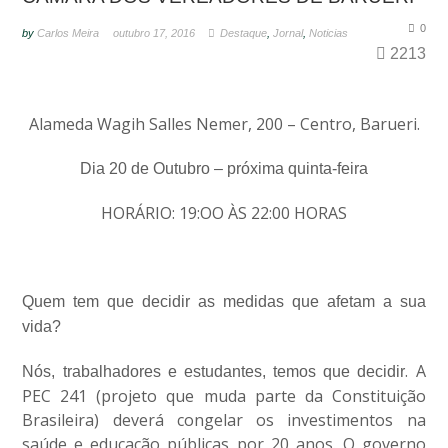
0
by
Carlos Meira
outubro 17, 2016
Destaque
,
Jornal
,
Noticias
2213
Alameda Wagih Salles Nemer, 200 – Centro, Barueri.
Dia 20 de Outubro – próxima quinta-feira
HORÁRIO: 19:OO ÀS 22:00 HORAS
Quem tem que decidir as medidas que afetam a sua
vida?
. A
Nós, trabalhadores e estudantes, temos que decidir
PEC 241 (projeto que muda parte da Constituição
Brasileira) deverá congelar os investimentos na
saúde e educação públicas por 20 anos. O governo