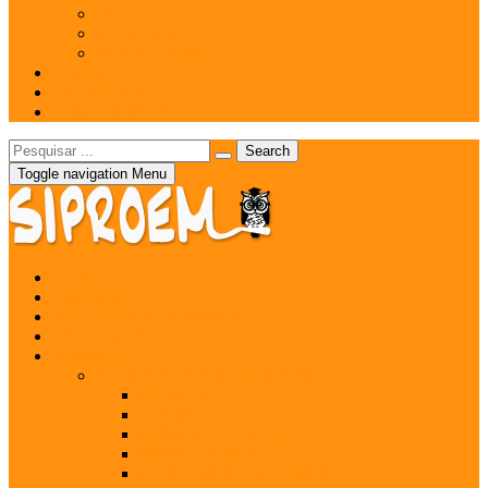
CLT
Lei 8213/91
DCN Ed. Básica
Contato
Quem Somos
CARTEIRINHA
Toggle navigation
Menu
Home
Associe-se
ASSESSORIA JURÍDICA
VANTAGENS
Legislação
LEGISLAÇÃO DAS CIDADES
BARUERI
COTIA
EMBU DAS ARTES
EMBU-GUAÇU
ITAPECERICA DA SERRA