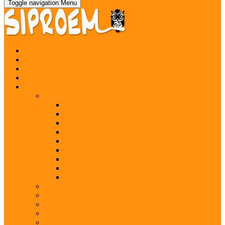
Toggle navigation
Menu
Home
Associe-se
ASSESSORIA JURÍDICA
VANTAGENS
Legislação
LEGISLAÇÃO DAS CIDADES
BARUERI
COTIA
EMBU DAS ARTES
EMBU-GUAÇU
ITAPECERICA DA SERRA
JUQUITIBA
SÃO LOURENÇO DA SERRA
TABOÃO DA SERRA
VARGEM GRANDE PAULISTA
Constituição Federal de 1988
Const. SP
LDB 9394/96
ECA 8069/90
PNE 2014 -2024