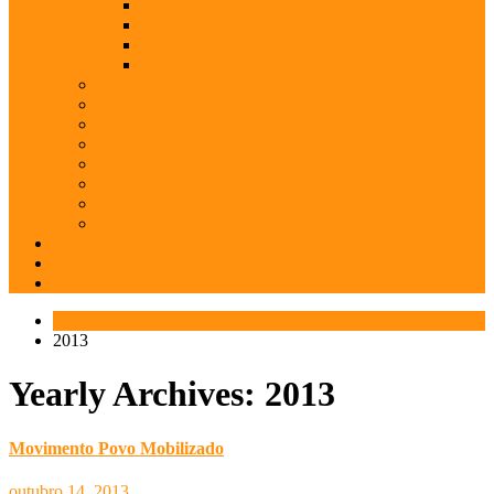
JUQUITIBA
SÃO LOURENÇO DA SERRA
TABOÃO DA SERRA
VARGEM GRANDE PAULISTA
Constituição Federal de 1988
Const. SP
LDB 9394/96
ECA 8069/90
PNE 2014 -2024
CLT
Lei 8213/91
DCN Ed. Básica
Contato
Quem Somos
CARTEIRINHA
2013
Yearly Archives: 2013
Movimento Povo Mobilizado
outubro 14, 2013