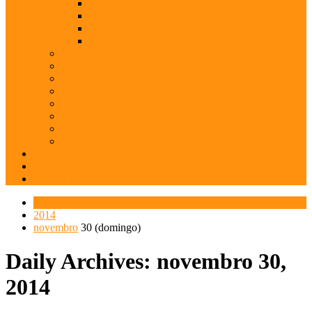
JUQUITIBA
SÃO LOURENÇO DA SERRA
TABOÃO DA SERRA
VARGEM GRANDE PAULISTA
Constituição Federal de 1988
Const. SP
LDB 9394/96
ECA 8069/90
PNE 2014 -2024
CLT
Lei 8213/91
DCN Ed. Básica
Contato
Quem Somos
CARTEIRINHA
2014
novembro
30 (domingo)
Daily Archives: novembro 30,
2014