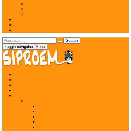
CLT
Lei 8213/91
DCN Ed. Básica
Contato
Quem Somos
CARTEIRINHA
Toggle navigation
Menu
Home
Associe-se
ASSESSORIA JURÍDICA
VANTAGENS
Legislação
LEGISLAÇÃO DAS CIDADES
BARUERI
COTIA
EMBU DAS ARTES
EMBU-GUAÇU
ITAPECERICA DA SERRA