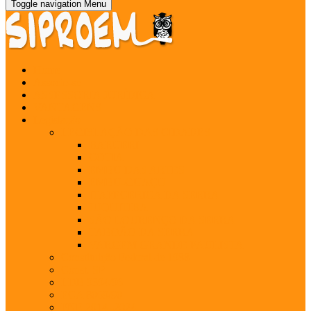
Toggle navigation
Menu
Home
Associe-se
ASSESSORIA JURÍDICA
VANTAGENS
Legislação
LEGISLAÇÃO DAS CIDADES
BARUERI
COTIA
EMBU DAS ARTES
EMBU-GUAÇU
ITAPECERICA DA SERRA
JUQUITIBA
SÃO LOURENÇO DA SERRA
TABOÃO DA SERRA
VARGEM GRANDE PAULISTA
Constituição Federal de 1988
Const. SP
LDB 9394/96
ECA 8069/90
PNE 2014 -2024