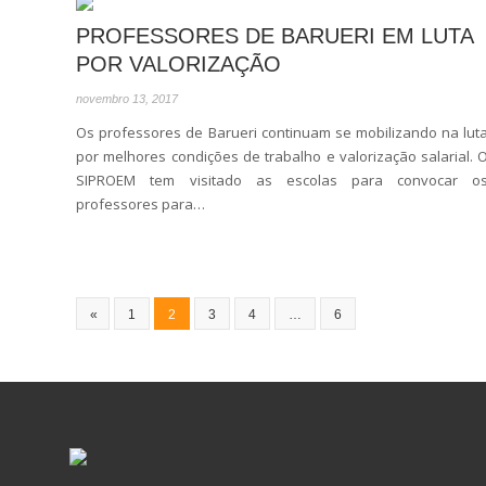
PROFESSORES DE BARUERI EM LUTA
POR VALORIZAÇÃO
novembro 13, 2017
Os professores de Barueri continuam se mobilizando na lut
por melhores condições de trabalho e valorização salarial. 
SIPROEM tem visitado as escolas para convocar o
professores para…
«
1
2
3
4
…
6