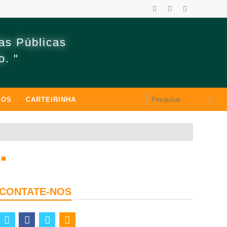
as Públicas
o. "
MOS
CARTEIRINHA
CONTATE-NOS
twitter
facebook
vimeo
rss