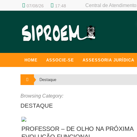
Central de Atendimento
07/08/26
17:48
NULL
CENTRAL DE ATENDIMENTO
HOME
ASSOCIE-SE
ASSESSORIA JURÍDICA
Destaque
Browsing Category:
DESTAQUE
PROFESSOR – DE OLHO NA PRÓXIMA
EVOLUÇÃO FUNCIONAL