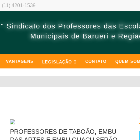
: (11) 4201-1539
: (11) 4201-1539
" Sindicato dos Professores das Escol
Municipais de Barueri e Regiã
VANTAGENS
CONTATO
QUEM SO
LEGISLAÇÃO
PROFESSORES DE TABOÃO, EMBU
DAS ARTES E EMBU GUAÇU SERÃO